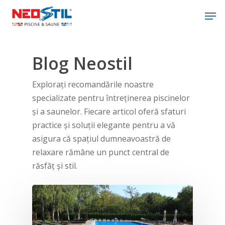
modal-check
Blog Neostil
Hit enter to search or ESC to close
Explorați recomandările noastre
specializate pentru întreținerea piscinelor
și a saunelor. Fiecare articol oferă sfaturi
practice și soluții elegante pentru a vă
asigura că spațiul dumneavoastră de
relaxare rămâne un punct central de
răsfăț și stil.