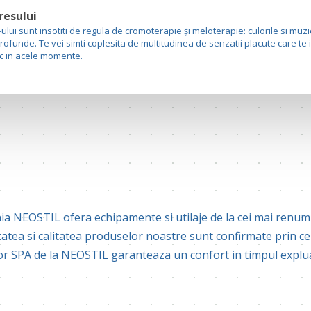
resului
ului sunt insotiti de regula de cromoterapie și meloterapie: culorile si muz
rofunde. Te vei simti coplesita de multitudinea de senzatii placute care te 
ic in acele momente.
 NEOSTIL ofera echipamente si utilaje de la cei mai renumiti
tatea si calitatea produselor noastre sunt confirmate prin certi
or SPA de la NEOSTIL garanteaza un confort in timpul explua