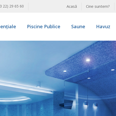
modal-check
3 22) 29 65 60
Acasă
Cine suntem?
dențiale
Piscine Publice
Saune
Havuz