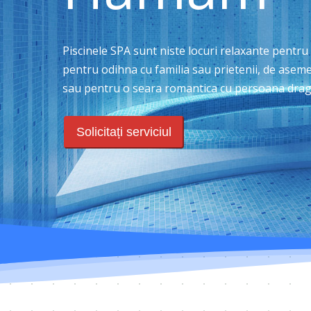
Piscinele SPA sunt niste locuri relaxante pentru
pentru odihna cu familia sau prietenii, de aseme
sau pentru o seara romantica cu persoana drag
Solicitați serviciul
Hit enter to search or ESC to close