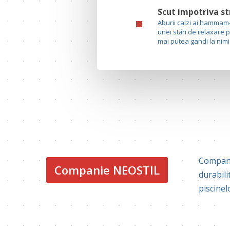
Scut impotriva st
Aburii calzi ai hammam-
unei stări de relaxare p
mai putea gandi la nim
Compania
Companie NEOSTIL
durabili
piscinel