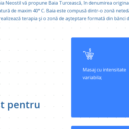
a Neostil vă propune Baia Turcească, în denumirea original
tură de maxim 40° C. Baia este compusă dintr-o zonă netedă 
realizează terapia şi o zonă de aşteptare formată din bănci d
Masaj cu intensitate
variabila;
t pentru