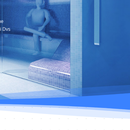
ne
i Dvs