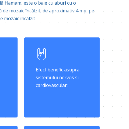
ă Hamam, este o baie cu aburi cu o
de mozaic încălzit, de aproximativ 4 mp, pe
e mozaic încălzit
Efect benefic asupra
sistemului nervos si
cardiovascular;