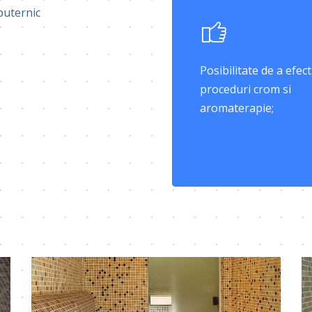
puternic
Posibilitate de a efec
proceduri crom si
aromaterapie;