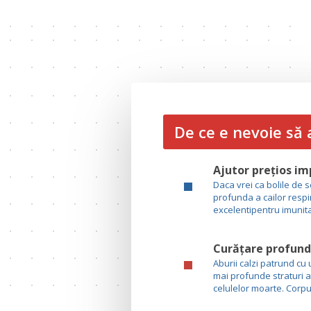
De ce e nevoie să
Ajutor prețios imp
Daca vrei ca bolile de 
profunda a cailor respi
excelentipentru imunitat
Curățare profundă
Aburii calzi patrund cu 
mai profunde straturi a
celulelor moarte. Corpul