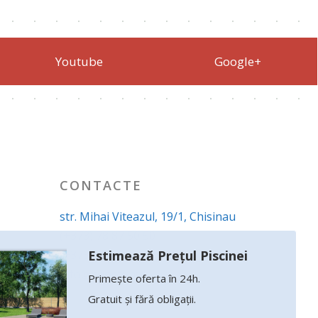
Youtube
Google+
CONTACTE
str. Mihai Viteazul, 19/1, Chisinau
(+373) 78 87 50 50
(+373 22) 29 65 60
Estimează Prețul Piscinei
info@neostil.md
Primește oferta în 24h.
Gratuit și fără obligații.