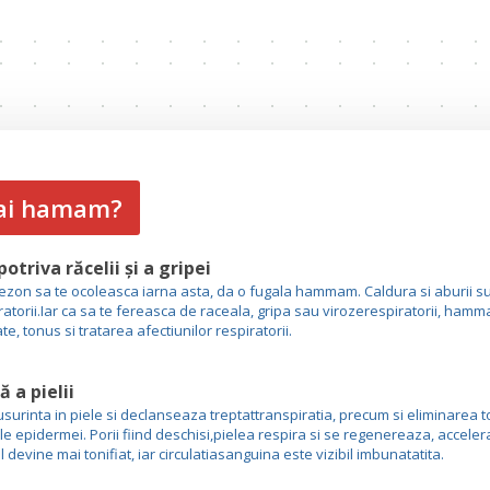
 ai hamam?
otriva răcelii și a gripei
sezon sa te ocoleasca iarna asta, da o fugala hammam. Caldura si aburii s
ratorii.Iar ca sa te fereasca de raceala, gripa sau virozerespiratorii, hamm
e, tonus si tratarea afectiunilor respiratorii.
 a pielii
usurinta in piele si declanseaza treptattranspiratia, precum si eliminarea to
le epidermei. Porii fiind deschisi,pielea respira si se regenereaza, accel
 devine mai tonifiat, iar circulatiasanguina este vizibil imbunatatita.