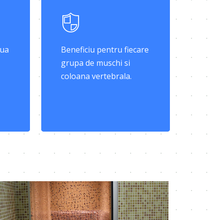
tua
Beneficiu pentru fiecare
grupa de muschi si
coloana vertebrala.