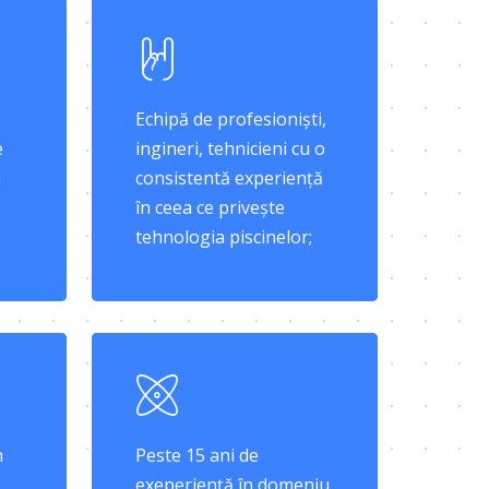
Echipă de profesioniști,
e
ingineri, tehnicieni cu o
a
consistentă experiență
în ceea ce privește
tehnologia piscinelor;
n
Peste 15 ani de
exeperiență în domeniu.