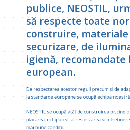
publice, NEOSTIL, ur
să respecte toate no
construire, materiale 
securizare, de ilumina
igienă, recomandate l
european.
De respectarea acestor reguli precum și de adap
la standarde europene se ocupă echipa noastră d
NEOSTIL se ocupă atăt de construirea piscinelor
placarea, echiparea, accesorizarea și intreținere
mai bune condiții.