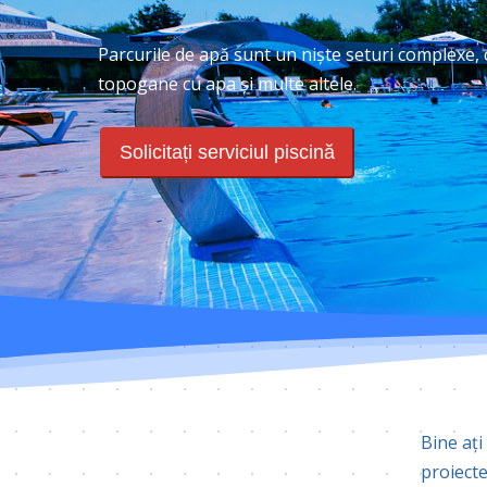
Parcurile de apă sunt un niște seturi complexe, ca
topogane cu apa și multe altele.
Solicitați serviciul piscină
Hit enter to search or ESC to close
Bine ați
proiecte