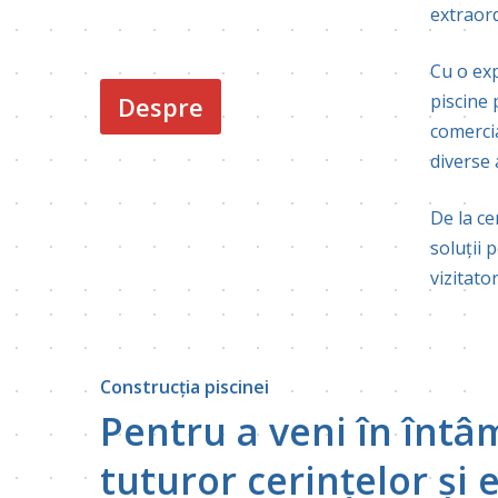
extraor
Cu o exp
piscine 
Despre
comercia
diverse a
De la ce
soluții 
vizitator
Construcția piscinei
Pentru a veni în înt
tuturor cerințelor și 