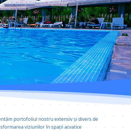
entăm portofoliul nostru extensiv și divers de
sformarea viziunilor în spații acvatice