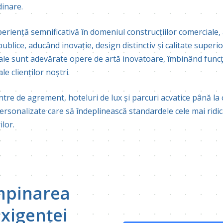
dinare.
eriență semnificativă în domeniul construcțiilor comerciale,
publice, aducând inovație, design distinctiv și calitate superio
le sunt adevărate opere de artă inovatoare, îmbinând funcțio
le clienților noștri.
ntre de agrement, hoteluri de lux și parcuri acvatice până la 
personalizate care să îndeplinească standardele cele mai ridi
ilor.
âmpinarea
exigenței