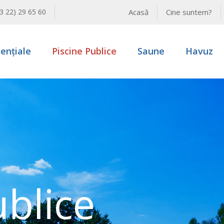
modal-check
3 22) 29 65 60
Acasă
Cine suntem?
dențiale
Piscine Publice
Saune
Havuz
ublice