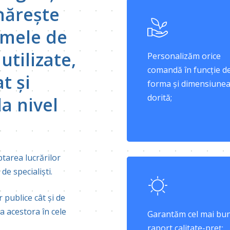
mărește
rmele de
utilizate,
Personalizăm orice
comandă în funcție d
t și
forma și dimensiune
dorită;
a nivel
tarea lucrărilor
e specialiști.
 publice cât și de
a acestora în cele
Garantăm cel mai bu
raport calitate-preț;