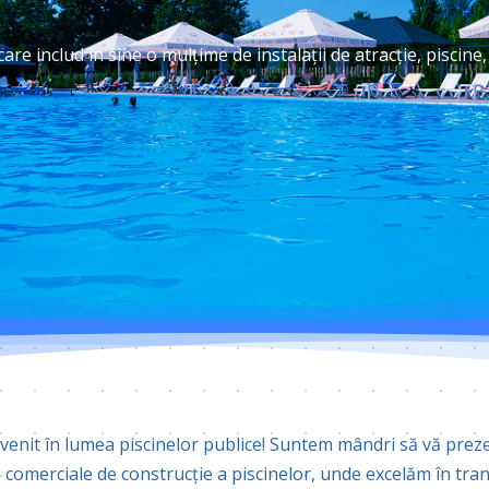
re includ în sine o mulțime de instalații de atracție, piscine,
 venit în lumea piscinelor publice! Suntem mândri să vă prez
 comerciale de construcție a piscinelor, unde excelăm în tran